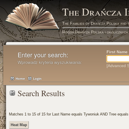
The Drańcza 
The Families of Drańcza Polska and 
Rodzin Drańcza Polska i okolicznych
First Name
Enter your search:
Wprowadz kryteria wyszukiwania:
[Advanced S
Home
Login
Search Results
Matches 1 to 15 of 15 for Last Name equals Tywoniuk AND Tree equal
Heat Map