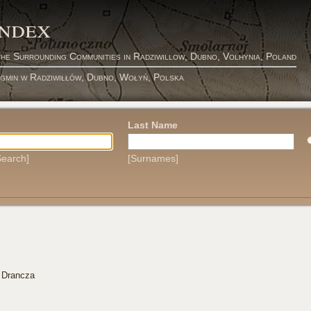
Index
the Surrounding Communities in Radziwillow, Dubno, Volhynia, Poland
 gmin w Radziwiłłów, Dubno, Wołyń, Polska
Last Name
earch]
[Surnames]
s Drancza