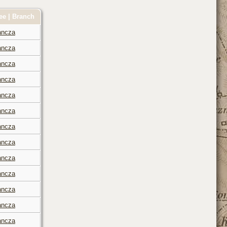
ee | Branch
ancza
ancza
ancza
ancza
ancza
ancza
ancza
ancza
ancza
ancza
ancza
ancza
ancza