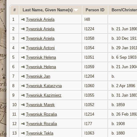
#
Last Name, Given Name(s)
Person ID
Born/Christ
1
Tywoniuk Aniela
I48
2
Tywoniuk Aniela
I1224
b. 21 Jun 189
3
Tywoniuk Aniela
I1058
b. 10 Dec 191
4
Tywoniuk Antoni
I1054
b. 29 Jan 191
5
Tywoniuk Helena
I1051
b. 6 Sep 1903
6
Tywoniuk Helena
I1059
b. 21 Jun 190
7
Tywoniuk Jan
I1204
b.
8
Tywoniuk Katarzyna
I1060
b. 2 Apr 1896
9
Tywoniuk Kazimierz
I1055
b. 31 Jan 188
10
Tywoniuk Marek
I1052
b. 1859
11
Tywoniuk Rozalia
I1214
b. 26 Feb 189
12
Tywoniuk Rozalia
I177
b. 1908
13
Tywoniuk Tekla
I1063
b. 1880