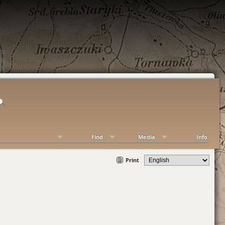
Find
Media
Info
Print