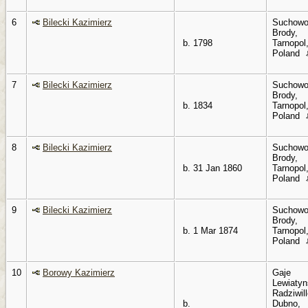
6
Bilecki Kazimierz
Suchowo
Brody,
b. 1798
Tarnopol
Poland
7
Bilecki Kazimierz
Suchowo
Brody,
b. 1834
Tarnopol
Poland
8
Bilecki Kazimierz
Suchowo
Brody,
b. 31 Jan 1860
Tarnopol
Poland
9
Bilecki Kazimierz
Suchowo
Brody,
b. 1 Mar 1874
Tarnopol
Poland
10
Borowy Kazimierz
Gaje
Lewiatyn
Radziwil
b.
Dubno,