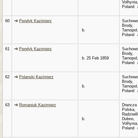
Volhynia
Poland
60
Pendyk Kazimierz
Suchowo
Brody,
b.
Tarnopol
Poland
61
Pendyk Kazimierz
Suchowo
Brody,
b. 25 Feb 1859
Tarnopol
Poland
62
Polanski Kazimierz
Suchowo
Brody,
b.
Tarnopol
Poland
63
Romaniuk Kazimierz
Drancza
Polska,
Radziwil
b.
Dubno,
Volhynia
Poland