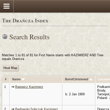
Login
The Drańcza Index
Search Results
Matches 1 to 81 of 81 for First Name starts with KAZIMIERZ AND Tree
equals Drancza
Heat Map
#
Name
Born/Christened
Locatio
1
Bajewicz Kazimierz
Podkami
Brody,
b. 2 Jan 1900
Tarnopol
Poland
2
Bednarski-Sobczuk Kazimierz
Drancza