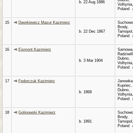
b. 22 Aug 1886
Volhynia
Poland
15
Dworkiewicz Mazur Kazimierz
Suchowo
Brody,
b. 22 Dec 1867
Tarnopol
Poland
16
Ejsmont Kazimierz
Sarnowa
Radziwil
Dubno,
b. 3 Mar 1904
Volhynia
Poland
17
Fedorczuk Kazimierz
Janowka
Kupriec,
Dubno,
b. 1868
Volhynia
Poland
18
Golinowski Kazimierz
Suchowo
Brody,
b. 1891
Tarnopol
Poland