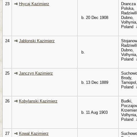
23
Hrycaj Kazimierz
Drancza
Polska,
Radziwil
b. 20 Dec 1908
Dubno,
Volhynia
Poland
24
Jablonski Kazimierz
Stojanow
Radziwil
Dubno,
b.
Volhynia
Poland
25
Janczyn Kazimierz
Suchowo
Brody,
b. 13 Dec 1889
Tarnopol
Poland
26
Kobylanski Kazimierz
Budki,
Poczajo
Krzemien
b. 11 Aug 1903
Volhynia
Poland
27
Kowal Kazimierz
Suchowo