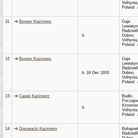
Volhynia
Poland
11
Borowy Kazimierz
Gaje
Lewiatyn
Radziwil
b.
Dubno,
Volhynia
Poland
12
Borowy Kazimierz
Gaje
Lewiatyn
Radziwil
b. 16 Dec 1910
Dubno,
Volhynia
Poland
13
Capek Kazimierz
Budki,
Poczajo
Krzemien
b.
Volhynia
Poland
14
Domaracki Kazimierz
Buhajow
Radziwil
Dubno,