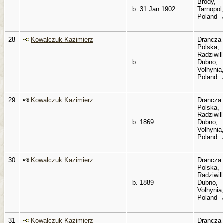
Brody,
b. 31 Jan 1902
Tarnopol
Poland
28
Kowalczuk Kazimierz
Drancza
Polska,
Radziwil
b.
Dubno,
Volhynia
Poland
29
Kowalczuk Kazimierz
Drancza
Polska,
Radziwil
b. 1869
Dubno,
Volhynia
Poland
30
Kowalczuk Kazimierz
Drancza
Polska,
Radziwil
b. 1889
Dubno,
Volhynia
Poland
31
Kowalczuk Kazimierz
Drancza