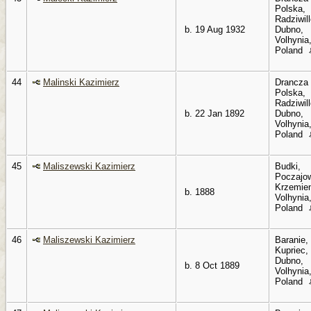
Polska,
Radziwil
b. 19 Aug 1932
Dubno,
Volhynia
Poland
44
Malinski Kazimierz
Drancza
Polska,
Radziwil
b. 22 Jan 1892
Dubno,
Volhynia
Poland
45
Maliszewski Kazimierz
Budki,
Poczajo
Krzemien
b. 1888
Volhynia
Poland
46
Maliszewski Kazimierz
Baranie,
Kupriec,
Dubno,
b. 8 Oct 1889
Volhynia
Poland