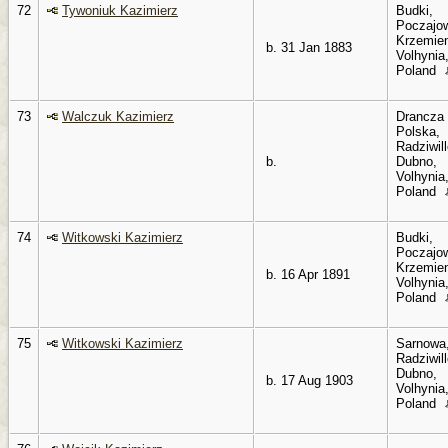
72
Tywoniuk Kazimierz
Budki,
Poczajo
Krzemien
b. 31 Jan 1883
Volhynia
Poland
73
Walczuk Kazimierz
Drancza
Polska,
Radziwil
b.
Dubno,
Volhynia
Poland
74
Witkowski Kazimierz
Budki,
Poczajo
Krzemien
b. 16 Apr 1891
Volhynia
Poland
75
Witkowski Kazimierz
Sarnowa
Radziwil
Dubno,
b. 17 Aug 1903
Volhynia
Poland