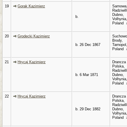
19
Gorak Kazimierz
Sarnowa
Radziwil
Dubno,
b.
Volhynia
Poland
20
Grodecki Kazimierz
Suchowo
Brody,
b. 26 Dec 1867
Tarnopol
Poland
21
Hrycaj Kazimierz
Drancza
Polska,
Radziwil
b. 6 Mar 1871
Dubno,
Volhynia
Poland
22
Hrycaj Kazimierz
Drancza
Polska,
Radziwil
b. 29 Dec 1882
Dubno,
Volhynia
Poland