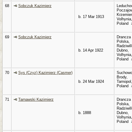
68
Sobczuk Kazimierz
Leducho
Poczajo
Krzemien
b. 17 Mar 1913
Volhynia
Poland
69
Sobczuk Kazimierz
Drancza
Polska,
Radziwil
b. 14 Apr 1922
Dubno,
Volhynia
Poland
70
Sys (Czyz) Kazimierz (Casmer)
Suchowo
Brody,
b. 24 Mar 1924
Tarnopol
Poland
71
Tarnawski Kazimierz
Drancza
Polska,
Radziwil
b. 1888
Dubno,
Volhynia
Poland