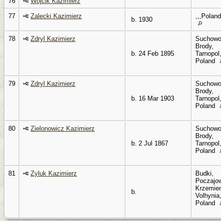
76
Wojcik Kazimierz
77
Zalecki Kazimierz
,,,Poland
b. 1930
78
Zdryl Kazimierz
Suchowo
Brody,
b. 24 Feb 1895
Tarnopol
Poland
79
Zdryl Kazimierz
Suchowo
Brody,
b. 16 Mar 1903
Tarnopol
Poland
80
Zielonowicz Kazimierz
Suchowo
Brody,
b. 2 Jul 1867
Tarnopol
Poland
81
Zyluk Kazimierz
Budki,
Poczajo
Krzemien
b.
Volhynia
Poland