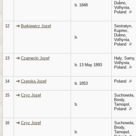
Dubno,
b. 1848
Volhynia,
Poland
12
Burkiewicz Jozef
Sestratyn,
Kupriec,
Dubno,
b.
Volhynia,
Poland
13
Czarnecki Jozef
Haly, Sarny,
Volhynia,
b. 13 May 1893
Poland
14
Czerska Jozef
Poland
b. 1853
15
Czyz Jozef
Suchowola,
Brody,
b.
Tarnopol,
Poland
16
Czyz Jozef
Suchowola,
Brody,
b.
Tarnopol,