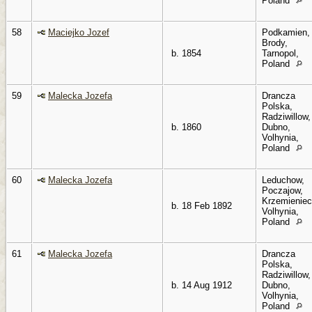
Poland
58
Maciejko Jozef
Podkamien,
Brody,
b. 1854
Tarnopol,
Poland
59
Malecka Jozefa
Drancza
Polska,
Radziwillow,
b. 1860
Dubno,
Volhynia,
Poland
60
Malecka Jozefa
Leduchow,
Poczajow,
Krzemieniec
b. 18 Feb 1892
Volhynia,
Poland
61
Malecka Jozefa
Drancza
Polska,
Radziwillow,
b. 14 Aug 1912
Dubno,
Volhynia,
Poland