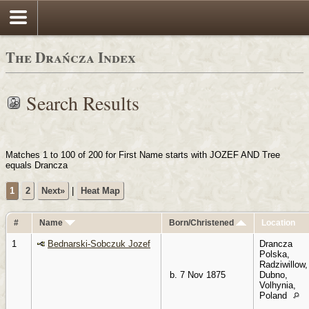
Login
The Drańcza Index
Search Results
Matches 1 to 100 of 200 for First Name starts with JOZEF AND Tree
equals Drancza
1
2
Next»
|
Heat Map
#
Name
Born/Christened
Location
1
Bednarski-Sobczuk Jozef
Drancza
Polska,
Radziwillow,
b. 7 Nov 1875
Dubno,
Volhynia,
Poland