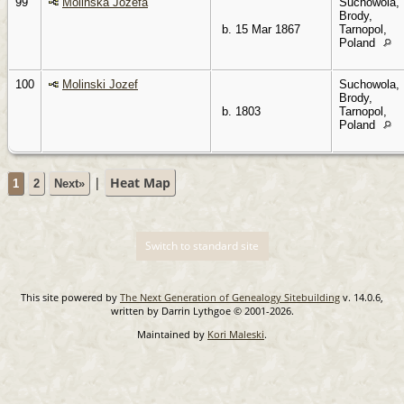
99
Molinska Jozefa
Suchowola,
Brody,
b. 15 Mar 1867
Tarnopol,
Poland
100
Molinski Jozef
Suchowola,
Brody,
b. 1803
Tarnopol,
Poland
|
Heat Map
1
2
Next»
Switch to standard site
This site powered by
The Next Generation of Genealogy Sitebuilding
v. 14.0.6,
written by Darrin Lythgoe © 2001-2026.
Maintained by
Kori Maleski
.