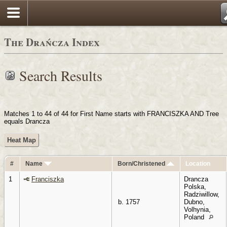
Login
The Drańcza Index
Search Results
Matches 1 to 44 of 44 for First Name starts with FRANCISZKA AND Tree
equals Drancza
Heat Map
#
Name
Born/Christened
Location
1
Franciszka
Drancza
Polska,
Radziwillow,
b. 1757
Dubno,
Volhynia,
Poland