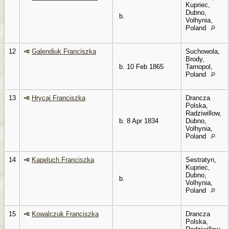
Kupriec,
Dubno,
b.
Volhynia,
Poland
12
Galendiuk Franciszka
Suchowola,
Brody,
b. 10 Feb 1865
Tarnopol,
Poland
13
Hrycaj Franciszka
Drancza
Polska,
Radziwillow,
b. 8 Apr 1834
Dubno,
Volhynia,
Poland
14
Kapeluch Franciszka
Sestratyn,
Kupriec,
Dubno,
b.
Volhynia,
Poland
15
Kowalczuk Franciszka
Drancza
Polska,