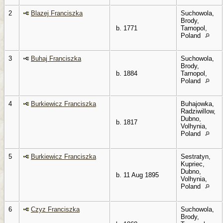
2
Blazej Franciszka
Suchowola,
Brody,
b. 1771
Tarnopol,
Poland
3
Buhaj Franciszka
Suchowola,
Brody,
b. 1884
Tarnopol,
Poland
4
Burkiewicz Franciszka
Buhajowka,
Radziwillow,
Dubno,
b. 1817
Volhynia,
Poland
5
Burkiewicz Franciszka
Sestratyn,
Kupriec,
Dubno,
b. 11 Aug 1895
Volhynia,
Poland
6
Czyz Franciszka
Suchowola,
Brody,