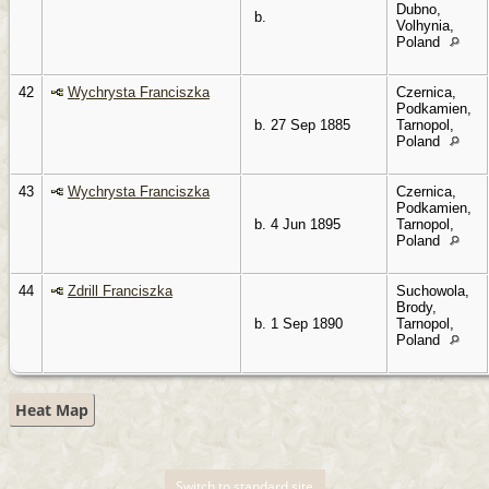
Dubno,
b.
Volhynia,
Poland
42
Wychrysta Franciszka
Czernica,
Podkamien,
b. 27 Sep 1885
Tarnopol,
Poland
43
Wychrysta Franciszka
Czernica,
Podkamien,
b. 4 Jun 1895
Tarnopol,
Poland
44
Zdrill Franciszka
Suchowola,
Brody,
b. 1 Sep 1890
Tarnopol,
Poland
Heat Map
Switch to standard site