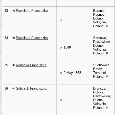
33
Pawelska Franciszka
Baranie,
Kupriec,
Dubno,
b.
Volhynia,
Poland
34
Pawelska Franciszka
Sarnowa,
Radziwillow,
Dubno,
b. 1849
Volhynia,
Poland
35
Rogocka Franciszka
Suchowola,
Brody,
b. 9 May 1858
Tarnopol,
Poland
36
Sobczuk Franciszka
Drancza
Polska,
Radziwillow,
b.
Dubno,
Volhynia,
Poland