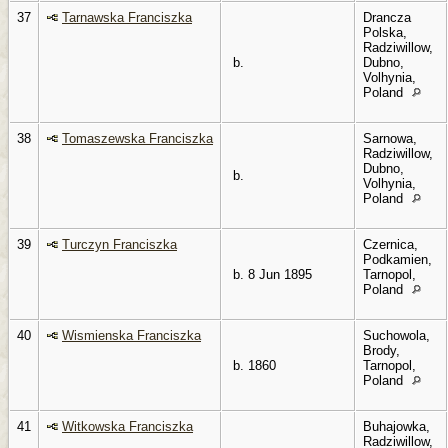
37
Tarnawska Franciszka
Drancza
Polska,
Radziwillow,
b.
Dubno,
Volhynia,
Poland
38
Tomaszewska Franciszka
Sarnowa,
Radziwillow,
Dubno,
b.
Volhynia,
Poland
39
Turczyn Franciszka
Czernica,
Podkamien,
b. 8 Jun 1895
Tarnopol,
Poland
40
Wismienska Franciszka
Suchowola,
Brody,
b. 1860
Tarnopol,
Poland
41
Witkowska Franciszka
Buhajowka,
Radziwillow,