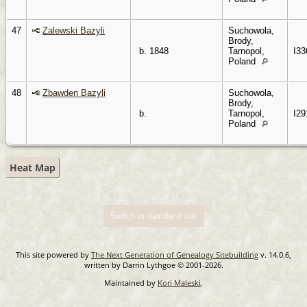
47
Zalewski Bazyli
Suchowola,
Brody,
b. 1848
Tarnopol,
I33
Poland
48
Zbawden Bazyli
Suchowola,
Brody,
b.
Tarnopol,
I29
Poland
Heat Map
Switch to standard site
This site powered by
The Next Generation of Genealogy Sitebuilding
v. 14.0.6,
written by Darrin Lythgoe © 2001-2026.
Maintained by
Kori Maleski
.