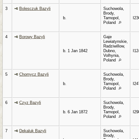
3
Bolesczuk Bazyli
Suchowola,
Brody,
b.
Tarnopol,
I23
Poland
4
Borowy Bazyli
Gaje
Lewiatynskie,
Radziwillow,
b. 1 Jan 1842
Dubno,
I12
Volhynia,
Poland
5
Chomycz Bazyli
Suchowola,
Brody,
b.
Tarnopol,
I24
Poland
6
Czyz Bazyli
Suchowola,
Brody,
b. 6 Jan 1872
Tarnopol,
I29
Poland
7
Dekaluk Bazyli
Suchowola,
Brody,