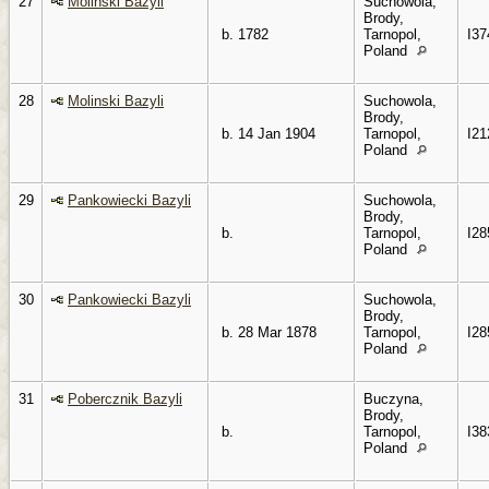
27
Molinski Bazyli
Suchowola,
Brody,
b. 1782
Tarnopol,
I37
Poland
28
Molinski Bazyli
Suchowola,
Brody,
b. 14 Jan 1904
Tarnopol,
I21
Poland
29
Pankowiecki Bazyli
Suchowola,
Brody,
b.
Tarnopol,
I28
Poland
30
Pankowiecki Bazyli
Suchowola,
Brody,
b. 28 Mar 1878
Tarnopol,
I28
Poland
31
Pobercznik Bazyli
Buczyna,
Brody,
b.
Tarnopol,
I38
Poland