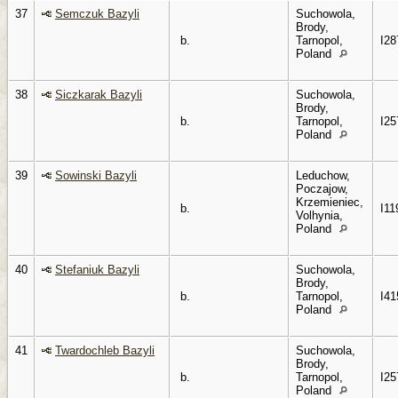
37
Semczuk Bazyli
Suchowola,
Brody,
b.
Tarnopol,
I28
Poland
38
Siczkarak Bazyli
Suchowola,
Brody,
b.
Tarnopol,
I25
Poland
39
Sowinski Bazyli
Leduchow,
Poczajow,
Krzemieniec,
b.
I11
Volhynia,
Poland
40
Stefaniuk Bazyli
Suchowola,
Brody,
b.
Tarnopol,
I41
Poland
41
Twardochleb Bazyli
Suchowola,
Brody,
b.
Tarnopol,
I25
Poland