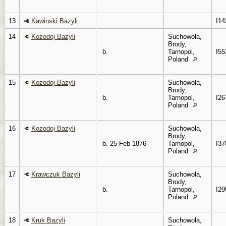
13
Kawinski Bazyli
I14
14
Kozodoj Bazyli
Suchowola,
Brody,
b.
Tarnopol,
I55
Poland
15
Kozodoj Bazyli
Suchowola,
Brody,
b.
Tarnopol,
I26
Poland
16
Kozodoj Bazyli
Suchowola,
Brody,
b. 25 Feb 1876
Tarnopol,
I37
Poland
17
Krawczuk Bazyli
Suchowola,
Brody,
b.
Tarnopol,
I29
Poland
18
Kruk Bazyli
Suchowola,