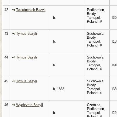
42
Twerdochleb Bazyli
Podkamien,
Brody,
b.
Tarnopol,
I30
Poland
43
Tymus Bazyli
Suchowola,
Brody,
b.
Tarnopol,
I18
Poland
44
Tymus Bazyli
Suchowola,
Brody,
b.
Tarnopol,
I41
Poland
45
Tymus Bazyli
Suchowola,
Brody,
b. 1868
Tarnopol,
I35
Poland
46
Wychrysta Bazyli
Czernica,
Podkamien,
b.
Tarnopol,
I22
Poland