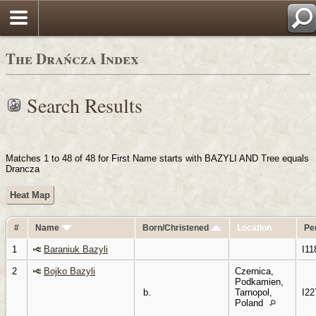
Login
P
The Drańcza Index
Search Results
Matches 1 to 48 of 48 for First Name starts with BAZYLI AND Tree equals
Drancza
Heat Map
#
Name
Born/Christened
Location
Pe
1
Baraniuk Bazyli
I11
2
Bojko Bazyli
Czernica,
Podkamien,
b.
Tarnopol,
I22
Poland