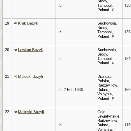
Brody,
b.
Tarnopol,
I38
Poland
19
Kruk Bazyli
Suchowola,
Brody,
b.
Tarnopol,
I36
Poland
20
Lewkun Bazyli
Suchowola,
Brody,
b.
Tarnopol,
I34
Poland
21
Malecki Bazyli
Drancza
Polska,
Radziwillow,
b. 2 Feb 1836
Dubno,
I60
Volhynia,
Poland
22
Malinski Bazyli
Gaje
Lewiatynskie,
Radziwillow,
b.
Dubno,
I16
Volhynia,