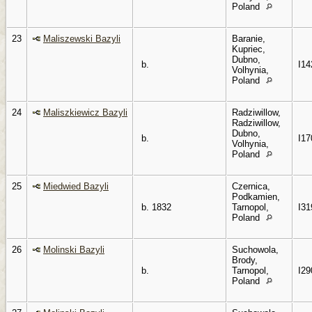
Poland
23
Maliszewski Bazyli
Baranie,
Kupriec,
Dubno,
b.
I14
Volhynia,
Poland
24
Maliszkiewicz Bazyli
Radziwillow,
Radziwillow,
Dubno,
b.
I17
Volhynia,
Poland
25
Miedwied Bazyli
Czernica,
Podkamien,
b. 1832
Tarnopol,
I31
Poland
26
Molinski Bazyli
Suchowola,
Brody,
b.
Tarnopol,
I29
Poland