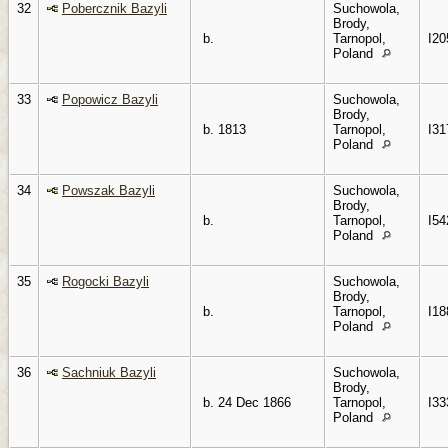
32
Pobercznik Bazyli
Suchowola,
Brody,
b.
Tarnopol,
I20
Poland
33
Popowicz Bazyli
Suchowola,
Brody,
b. 1813
Tarnopol,
I31
Poland
34
Powszak Bazyli
Suchowola,
Brody,
b.
Tarnopol,
I54
Poland
35
Rogocki Bazyli
Suchowola,
Brody,
b.
Tarnopol,
I18
Poland
36
Sachniuk Bazyli
Suchowola,
Brody,
b. 24 Dec 1866
Tarnopol,
I33
Poland