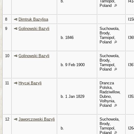
b.
Tarnopol,
I41
Poland
8
Dimtruk Bazylisa
I15
9
Golinowski Bazyli
Suchowola,
Brody,
b. 1846
Tarnopol,
I36
Poland
10
Golinowski Bazyli
Suchowola,
Brody,
b. 9 Feb 1900
Tarnopol,
I36
Poland
11
Hrycaj Bazyli
Drancza
Polska,
Radziwillow,
b. 1 Jan 1829
Dubno,
I35
Volhynia,
Poland
12
Jaworczowski Bazyli
Suchowola,
Brody,
b.
Tarnopol,
I26
Poland